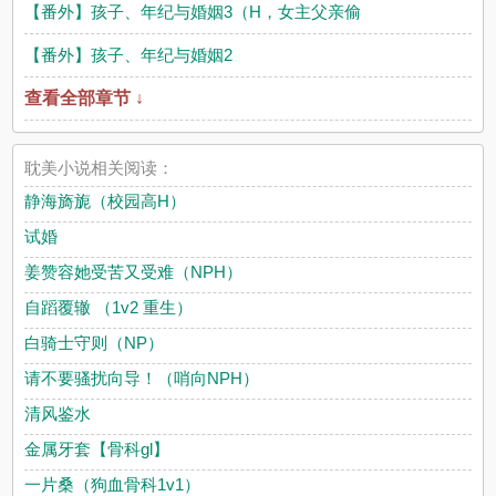
【番外】孩子、年纪与婚姻3（H，女主父亲偷
【番外】孩子、年纪与婚姻2
查看全部章节 ↓
耽美小说相关阅读：
静海旖旎（校园高H）
试婚
姜赞容她受苦又受难（NPH）
自蹈覆辙 （1v2 重生）
白骑士守则（NP）
请不要骚扰向导！（哨向NPH）
清风鉴水
金属牙套【骨科gl】
一片桑（狗血骨科1v1）