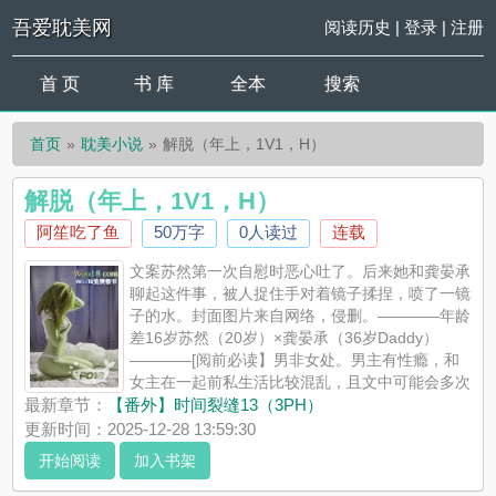
吾爱耽美网
阅读历史
|
登录
|
注册
首 页
书 库
全本
搜索
首页
耽美小说
解脱（年上，1V1，H）
解脱（年上，1V1，H）
阿笙吃了鱼
50万字
0人读过
连载
文案苏然第一次自慰时恶心吐了。后来她和龚晏承
聊起这件事，被人捉住手对着镜子揉捏，喷了一镜
子的水。封面图片来自网络，侵删。————年龄
差16岁苏然（20岁）×龚晏承（36岁Daddy）
————[阅前必读】男非女处。男主有性瘾，和
女主在一起前私生活比较混乱，且文中可能会多次
提及（提到的程度参考第8章末尾），介意勿入。男主和女主发生
最新章节：
【番外】时间裂缝13（3PH）
关系后身心1V1。男主会为他的不干净向女主下跪忏悔的（字面意
更新时间：2025-12-28 13:59:30
义上的，就...
开始阅读
加入书架
《解脱（年上，1V1，H）》是阿笙吃了鱼精心创作的耽美小说，
吾爱耽美网实时更新解脱（年上，1V1，H）最新章节并且提供无