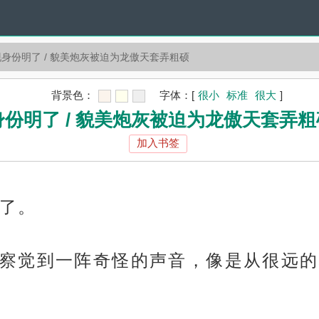
身份明了 / 貌美炮灰被迫为龙傲天套弄粗硕
背景色：
字体：
[
很小
标准
很大
]
份明了 / 貌美炮灰被迫为龙傲天套弄粗硕（
加入书签
了。
察觉到一阵奇怪的声音，像是从很远的