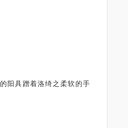
的阳具蹭着洛绮之柔软的手