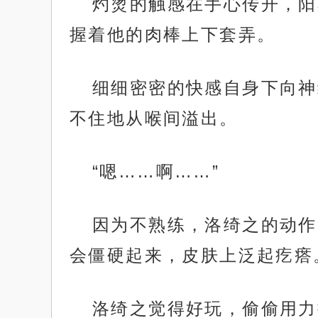
灼烫的触感在手心传开，阳
握着他的肉棒上下套弄。
细细密密的快感自身下向神
不住地从喉间溢出。
“嗯……啊……”
因为不熟练，洛绮之的动作
会僵硬起来，皮肤上泛起疙瘩
洛绮之觉得好玩，偷偷用力