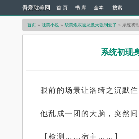
吾爱耽美网
首 页
书 库
全本
搜索
首页
耽美小说
貌美炮灰被龙傲天强制爱了
系统初现
系统初现身
眼前的场景让洛绮之沉默住
他乱成一团的大脑，突然间
【检测……宿主……】