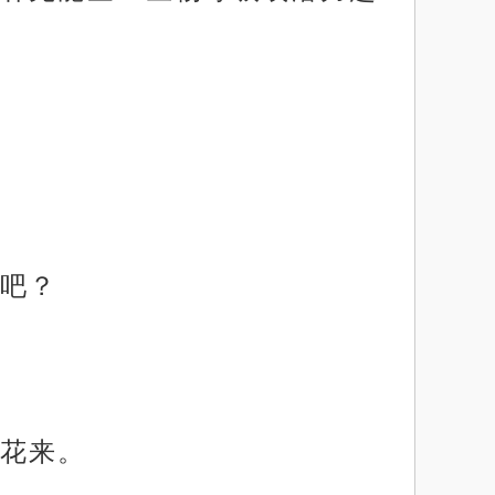
吧？
花来。