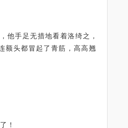
，他手足无措地看着洛绮之，
连额头都冒起了青筋，高高翘
了！