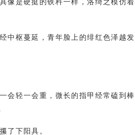
具像是硬挺的铁杵一样，洛绮之模仿着
经中枢蔓延，青年脸上的绯红色泽越发
一会轻一会重，微长的指甲经常磕到棒
。
攥了下阳具。