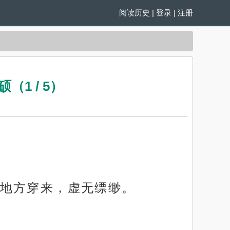
阅读历史
|
登录
|
注册
1 / 5）
地方穿来，虚无缥缈。